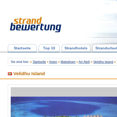
Startseite
Top 10
Strandhotels
Strandurlau
Sie sind hier:
»
Startseite
»
Asien
»
Malediven
»
Ari-Atoll
»
Velidhu Island
»
Velidhu Island