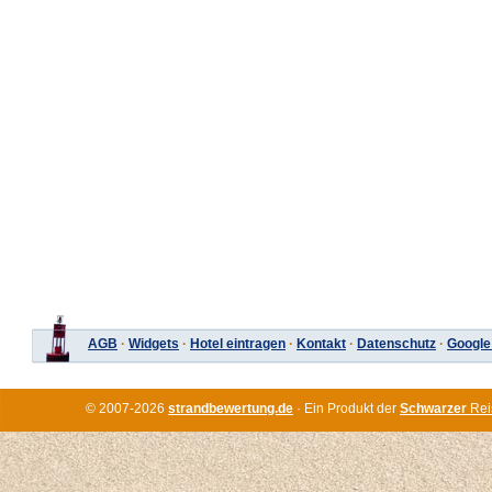
AGB
·
Widgets
·
Hotel eintragen
·
Kontakt
·
Datenschutz
·
Google
© 2007-2026
strandbewertung.de
· Ein Produkt der
Schwarzer
Rei