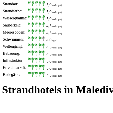
Strandart:
5,0
(sehr gut)
Strandfarbe:
5,0
(sehr gut)
Wasserqualität:
5,0
(sehr gut)
Sauberkeit:
4,5
(sehr gut)
Meeresboden:
4,5
(sehr gut)
Schwimmen:
4,0
(gut)
Wellengang:
4,5
(sehr gut)
Bebauung:
4,5
(sehr gut)
Infrastruktur:
5,0
(sehr gut)
Erreichbarkeit:
5,0
(sehr gut)
Badegäste:
4,5
(sehr gut)
Strandhotels in Maledi