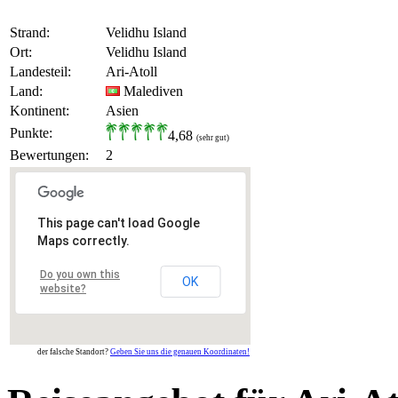
Strand:
Velidhu Island
Ort:
Velidhu Island
Landesteil:
Ari-Atoll
Land:
Malediven
Kontinent:
Asien
Punkte:
4,68
(sehr gut)
Bewertungen:
2
This page can't load Google
Maps correctly.
Do you own this
OK
website?
der falsche Standort?
Geben Sie uns die genauen Koordinaten!