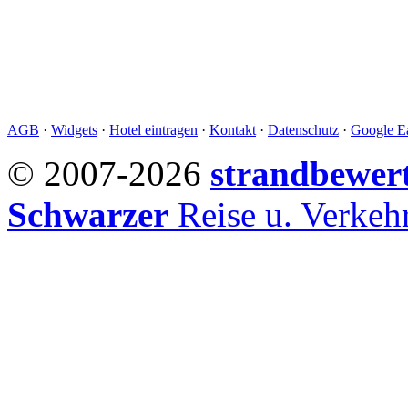
AGB
·
Widgets
·
Hotel eintragen
·
Kontakt
·
Datenschutz
·
Google Ea
© 2007-2026
strandbewer
Schwarzer
Reise u. Verke