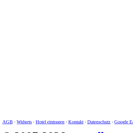
AGB
·
Widgets
·
Hotel eintragen
·
Kontakt
·
Datenschutz
·
Google Ea