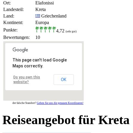
Ort:
Elafonissi
Landesteil:
Kreta
Land:
Griechenland
Kontinent:
Europa
Punkte:
4,72
(sehr gut)
Bewertungen:
10
This page can't load Google
Maps correctly.
Do you own this
OK
website?
der falsche Standort?
Geben Sie uns die genauen Koordinaten!
Reiseangebot für Kreta