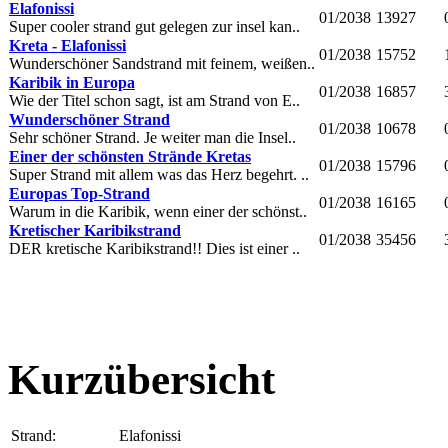
Elafonissi
01/2038
13927
Super cooler strand gut gelegen zur insel kan..
Kreta - Elafonissi
01/2038
15752
Wunderschöner Sandstrand mit feinem, weißen..
Karibik in Europa
01/2038
16857
Wie der Titel schon sagt, ist am Strand von E..
Wunderschöner Strand
01/2038
10678
Sehr schöner Strand. Je weiter man die Insel..
Einer der schönsten Strände Kretas
01/2038
15796
Super Strand mit allem was das Herz begehrt. ..
Europas Top-Strand
01/2038
16165
Warum in die Karibik, wenn einer der schönst..
Kretischer Karibikstrand
01/2038
35456
DER kretische Karibikstrand!! Dies ist einer ..
Kurzübersicht
Strand:
Elafonissi