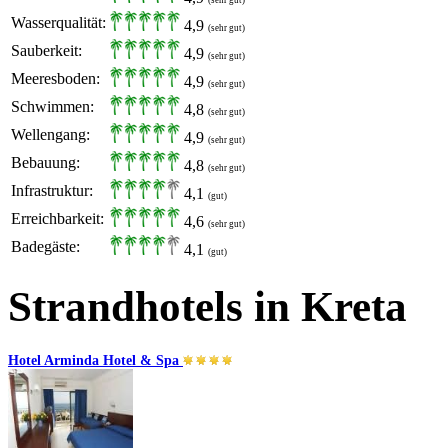
Wasserqualität:
4,9
(sehr gut)
Sauberkeit:
4,9
(sehr gut)
Meeresboden:
4,9
(sehr gut)
Schwimmen:
4,8
(sehr gut)
Wellengang:
4,9
(sehr gut)
Bebauung:
4,8
(sehr gut)
Infrastruktur:
4,1
(gut)
Erreichbarkeit:
4,6
(sehr gut)
Badegäste:
4,1
(gut)
Strandhotels in Kreta
Hotel Arminda Hotel & Spa