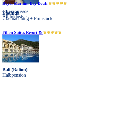
Royal Marmin Bay Bouti
Chersonissos
Elounda
All Inklusive
Übernachtung + Frühstück
Filion Suites Resort &
Bali (Balíon)
Halbpension