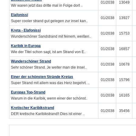
01/2038
13049
Wir waren jetzt das dritte mal in Folge dort ..
Elafonissi
01/2038
13927
Super cooler strand gut gelegen zur insel kan..
Kreta - Elafonissi
01/2038
15753
Wunderschöner Sandstrand mit feinem, weißen..
Karibik in Europa
01/2038
16857
Wie der Titel schon sagt, ist am Strand von E..
Wunderschöner Strand
01/2038
10678
Sehr schöner Strand. Je weiter man die Insel..
Einer der schönsten Strände Kretas
01/2038
15796
Super Strand mit allem was das Herz begehrt. ..
Europas Top-Strand
01/2038
16165
Warum in die Karibik, wenn einer der schönst..
Kretischer Karibikstrand
01/2038
35456
DER kretische Karibikstrand!! Dies ist einer ..