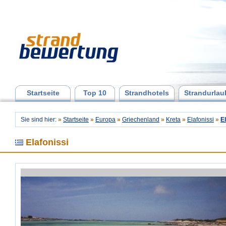
Startseite
Top 10
Strandhotels
Strandurlau
Sie sind hier:
»
Startseite
»
Europa
»
Griechenland
»
Kreta
»
Elafonissi
»
E
Elafonissi