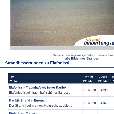
Sie haben aussagekräftige Bilder zu diesem Str
alle Bilder
des Strandes
Strandbewertungen zu
Elafonissi
Titel
Datum
Views
B
Elafonissi - Traumhaft wie in der Karibik
01/2038
4395
Elafonissi ist ein traumhaft schöner Sandstr..
Karibik Strand in Europa
01/2038
4363
Der Strand liegt in einem Naturschutzgebiet. ..
Einfach ein Traum