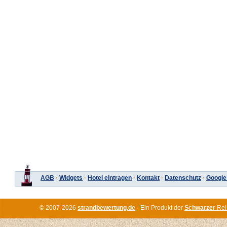
AGB
·
Widgets
·
Hotel eintragen
·
Kontakt
·
Datenschutz
·
Google
© 2007-2026
strandbewertung.de
· Ein Produkt der
Schwarzer
Rei