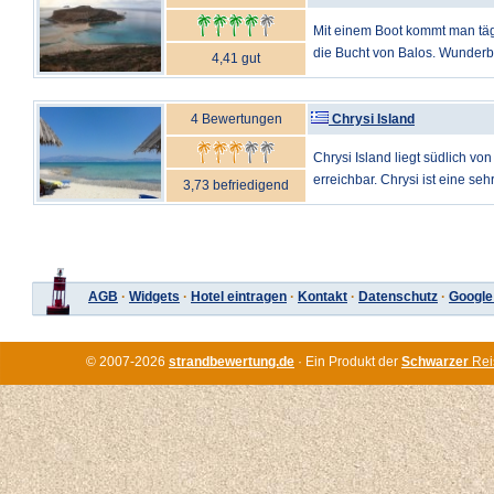
Mit einem Boot kommt man tä
die Bucht von Balos. Wunderba
4,41 gut
4 Bewertungen
Chrysi Island
Chrysi Island liegt südlich vo
erreichbar. Chrysi ist eine sehr 
3,73 befriedigend
AGB
·
Widgets
·
Hotel eintragen
·
Kontakt
·
Datenschutz
·
Google
© 2007-2026
strandbewertung.de
· Ein Produkt der
Schwarzer
Rei