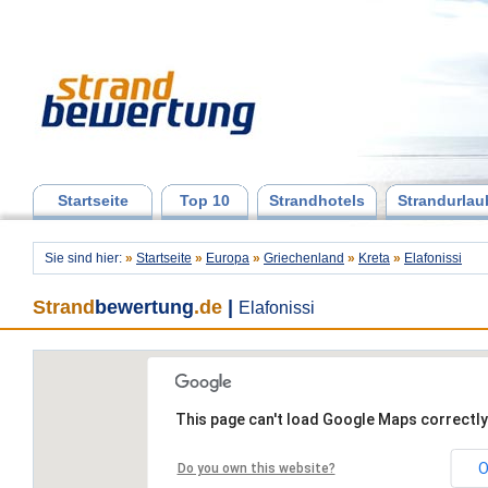
Startseite
Top 10
Strandhotels
Strandurlau
Sie sind hier:
»
Startseite
»
Europa
»
Griechenland
»
Kreta
»
Elafonissi
Strand
bewertung
.de
|
Elafonissi
This page can't load Google Maps correctly
O
Do you own this website?