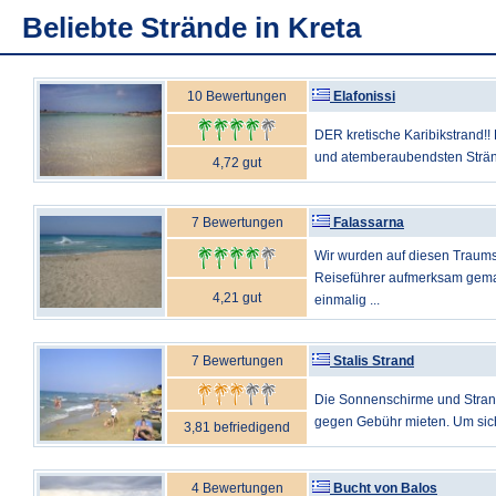
Beliebte Strände in Kreta
10 Bewertungen
Elafonissi
DER kretische Karibikstrand!! 
und atemberaubendsten Strände
4,72 gut
7 Bewertungen
Falassarna
Wir wurden auf diesen Traums
Reiseführer aufmerksam gemac
4,21 gut
einmalig ...
7 Bewertungen
Stalis Strand
Die Sonnenschirme und Stran
gegen Gebühr mieten. Um sich
3,81 befriedigend
4 Bewertungen
Bucht von Balos