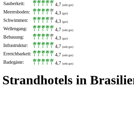
Sauberkeit:
4,7
(sehr gut)
Meeresboden:
4,3
(gut)
Schwimmen:
4,3
(gut)
Wellengang:
4,7
(sehr gut)
Bebauung:
4,3
(gut)
Infrastruktur:
4,7
(sehr gut)
Erreichbarkeit:
4,7
(sehr gut)
Badegäste:
4,7
(sehr gut)
Strandhotels in Brasili