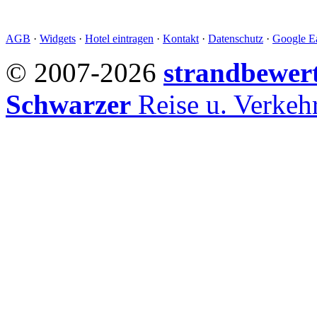
AGB
·
Widgets
·
Hotel eintragen
·
Kontakt
·
Datenschutz
·
Google Ea
© 2007-2026
strandbewer
Schwarzer
Reise u. Verke