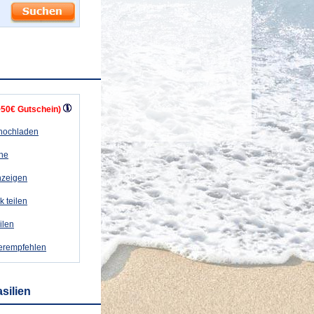
+50€ Gutschein)
 hochladen
ähe
nzeigen
k teilen
eilen
terempfehlen
silien