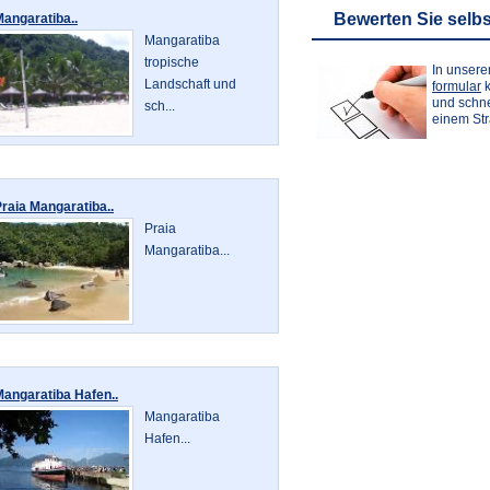
Bewerten Sie selbs
angaratiba..
Mangaratiba
tropische
In unser
Landschaft und
formular
k
und schne
sch...
einem St
raia Mangaratiba..
Praia
Mangaratiba...
angaratiba Hafen..
Mangaratiba
Hafen...