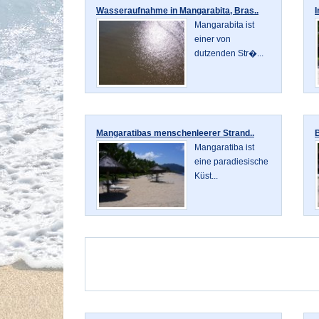
Wasseraufnahme in Mangarabita, Bras..
I
Mangarabita ist
einer von
dutzenden Str�...
Mangaratibas menschenleerer Strand..
B
Mangaratiba ist
eine paradiesische
Küst...