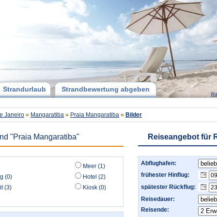
Strandurlaub
Strandbewertung abgeben
Wa
e Janeiro
»
Mangaratiba
»
Praia Mangaratiba
»
Bilder
and "Praia Mangaratiba"
Reiseangebot für R
Abflughafen:
Meer (1)
frühester Hinflug:
g (0)
Hotel (2)
spätester Rückflug:
t (3)
Kiosk (0)
Reisedauer:
Reisende: