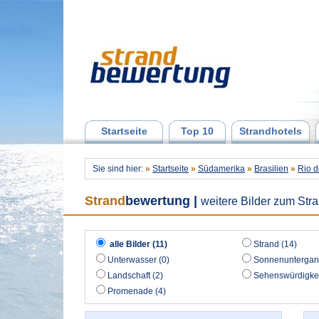
Startseite
Top 10
Strandhotels
Sie sind hier:
»
Startseite
»
Südamerika
»
Brasilien
»
Rio d
Strand
bewertung
|
weitere Bilder zum Str
alle Bilder (11)
Strand (14)
Unterwasser (0)
Sonnenuntergan
Landschaft (2)
Sehenswürdigkei
Promenade (4)