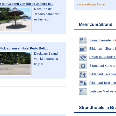
n der Gegend von Rio de Janeiro be..
zur erweiterten Suche
Nach Rio de
Janeiro haben wir
es hier et...
Mehr zum Strand
Strand bewerten
(
lick auf unser Hotel Porto Bello..
Bilder zum Strand
Direkt am Strand
Hotels in Strandn
von Mangarabita
liegt d...
Strand auf Karte a
Bilder auf Faceboo
Bilder auf Twitter t
Seite per Mail wei
Strandhotels in Bra