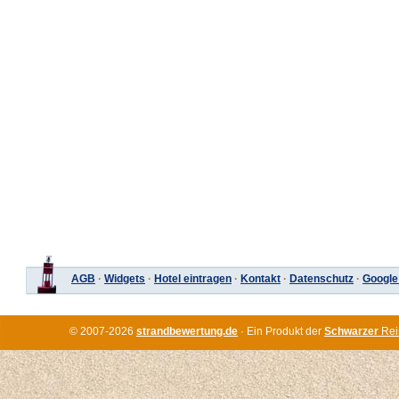
AGB
·
Widgets
·
Hotel eintragen
·
Kontakt
·
Datenschutz
·
Google
© 2007-2026
strandbewertung.de
· Ein Produkt der
Schwarzer
Rei