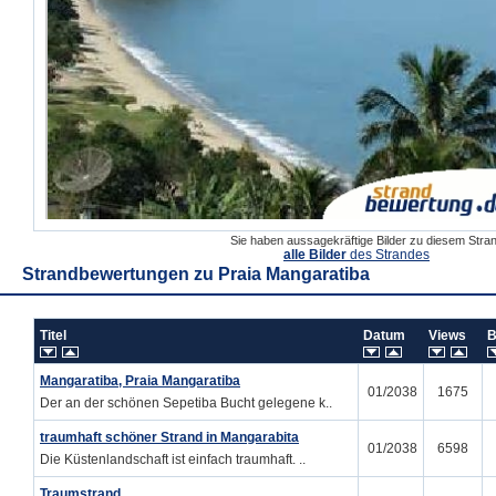
Sie haben aussagekräftige Bilder zu diesem Str
alle Bilder
des Strandes
Strandbewertungen zu
Praia Mangaratiba
Titel
Datum
Views
B
Mangaratiba, Praia Mangaratiba
01/2038
1675
Der an der schönen Sepetiba Bucht gelegene k..
traumhaft schöner Strand in Mangarabita
01/2038
6598
Die Küstenlandschaft ist einfach traumhaft. ..
Traumstrand