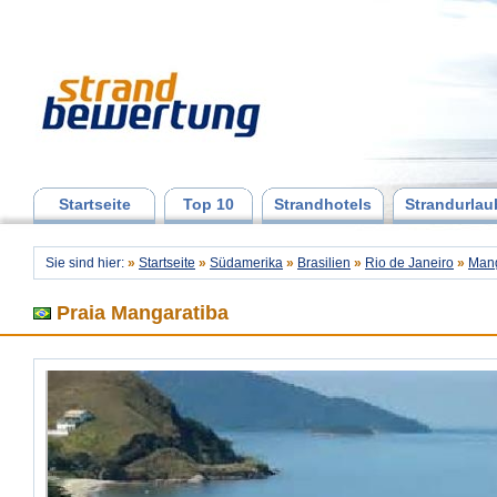
Startseite
Top 10
Strandhotels
Strandurlau
Sie sind hier:
»
Startseite
»
Südamerika
»
Brasilien
»
Rio de Janeiro
»
Mang
Praia Mangaratiba