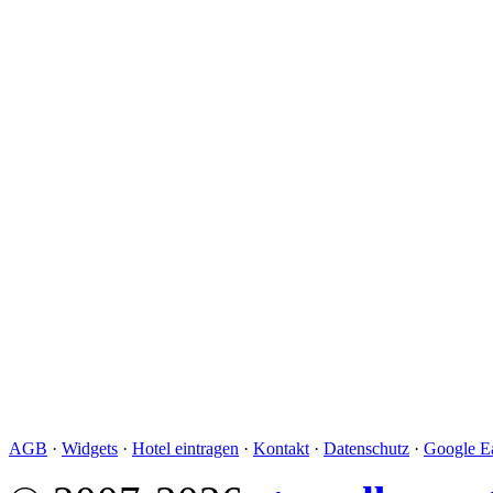
AGB
·
Widgets
·
Hotel eintragen
·
Kontakt
·
Datenschutz
·
Google Ea