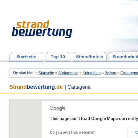
Startseite
Top 10
Strandhotels
Strandurlau
Sie sind hier:
»
Startseite
»
Südamerika
»
Kolumbien
»
Bolivar
»
Cartagen
Strand
bewertung
.de
|
Cartagena
This page can't load Google Maps correctly
O
Do you own this website?