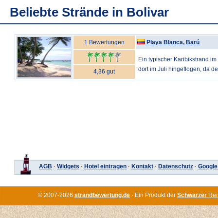
Beliebte Strände in Bolivar
1 Bewertungen
Playa Blanca, Barú
Ein typischer Karibikstrand i
dort im Juli hingeflogen, da der
4,36 gut
AGB
·
Widgets
·
Hotel eintragen
·
Kontakt
·
Datenschutz
·
Google
© 2007-2026
strandbewertung.de
· Ein Produkt der
Schwarzer
Rei