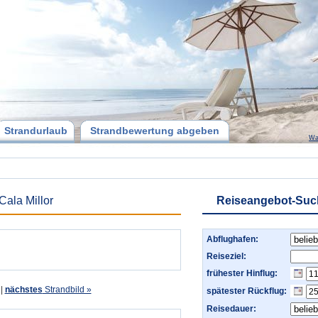
Strandurlaub
Strandbewertung abgeben
Wa
Cala Millor
Reiseangebot-Suc
Abflughafen:
Reiseziel:
frühester Hinflug:
|
nächstes
Strandbild »
spätester Rückflug:
Reisedauer: