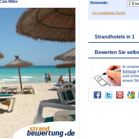
Cala Millor
Reisende:
zur erweiterten Suche
Strandhotels in 1
Bewerten Sie selbs
In unser
formular
k
und schne
einem St