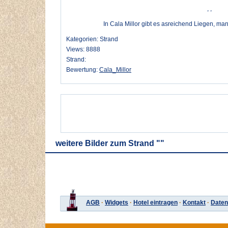
, ,
In Cala Millor gibt es asreichend Liegen, man
Kategorien: Strand
Views: 8888
Strand:
Bewertung:
Cala_Millor
weitere Bilder zum Strand ""
AGB
·
Widgets
·
Hotel eintragen
·
Kontakt
·
Daten