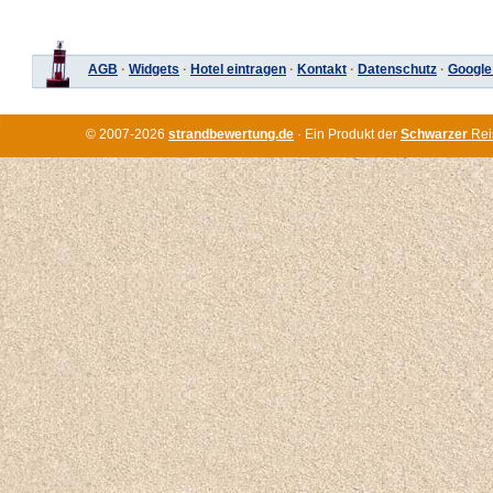
AGB
·
Widgets
·
Hotel eintragen
·
Kontakt
·
Datenschutz
·
Google
© 2007-2026
strandbewertung.de
· Ein Produkt der
Schwarzer
Rei