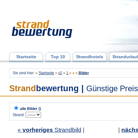
Startseite
Top 10
Strandhotels
Strandurlau
Sie sind hier:
»
Startseite
»
v2
»
1
»
»
»
Bilder
Strand
bewertung
|
Günstige Prei
alle Bilder ()
Strand:
«
vorheriges
Strandbild
| |
nächs