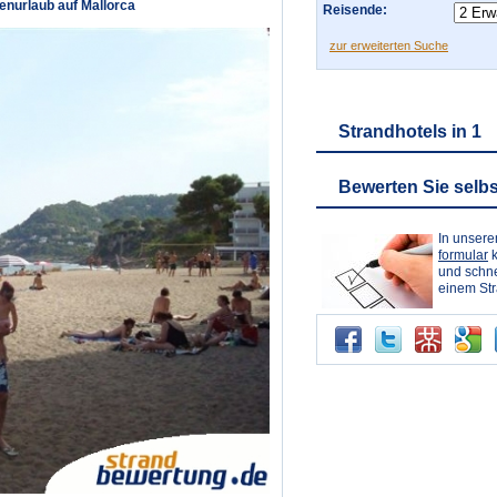
enurlaub auf Mallorca
Reisende:
zur erweiterten Suche
Strandhotels in 1
Bewerten Sie selbs
In unser
formular
k
und schne
einem St