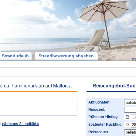
Strandurlaub
Strandbewertung abgeben
Wa
rca, Familienurlaub auf Mallorca
Reiseangebot-Suc
Abflughafen:
Reiseziel:
frühester Hinflug:
|
nächstes
Strandbild »
spätester Rückflug:
Reisedauer: