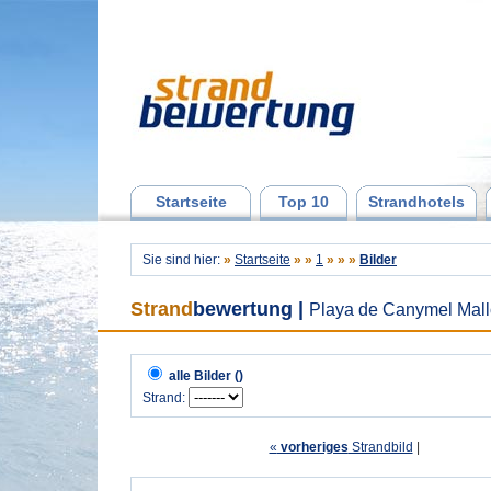
Startseite
Top 10
Strandhotels
Sie sind hier:
»
Startseite
»
»
1
»
»
»
Bilder
Strand
bewertung
|
Playa de Canymel Mallo
alle Bilder ()
Strand:
«
vorheriges
Strandbild
| 