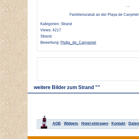
, ,
Familienuralub an der Playa de Canymel
Kategorien: Strand
Views: 4217
Strand:
Bewertung:
Platja_de_Canyamel
weitere Bilder zum Strand ""
AGB
·
Widgets
·
Hotel eintragen
·
Kontakt
·
Daten