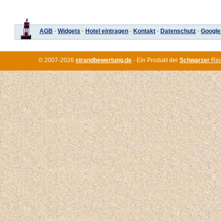
AGB
·
Widgets
·
Hotel eintragen
·
Kontakt
·
Datenschutz
·
Google
© 2007-2026
strandbewertung.de
· Ein Produkt der
Schwarzer
Rei