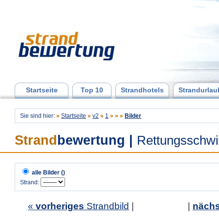
Startseite
Top 10
Strandhotels
Strandurlau
Sie sind hier:
»
Startseite
»
v2
»
1
»
»
»
Bilder
Strand
bewertung
|
Rettungsschw
alle Bilder ()
Strand:
«
vorheriges
Strandbild
| |
nächs