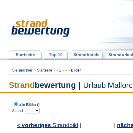
Startseite
Top 10
Strandhotels
Strandurlau
Sie sind hier:
»
Startseite
»
»
1
»
»
»
Bilder
Strand
bewertung
|
Urlaub Mallor
alle Bilder ()
Strand:
«
vorheriges
Strandbild
| |
nächs