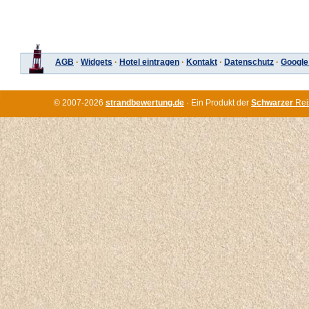
AGB
·
Widgets
·
Hotel eintragen
·
Kontakt
·
Datenschutz
·
Google
© 2007-2026
strandbewertung.de
· Ein Produkt der
Schwarzer
Rei