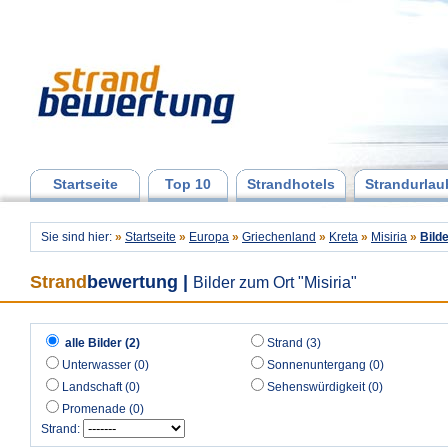
Startseite
Top 10
Strandhotels
Strandurlau
Sie sind hier:
»
Startseite
»
Europa
»
Griechenland
»
Kreta
»
Misiria
»
Bild
Strand
bewertung
|
Bilder zum Ort "Misiria"
alle Bilder (2)
Strand (3)
Unterwasser (0)
Sonnenuntergang (0)
Landschaft (0)
Sehenswürdigkeit (0)
Promenade (0)
Strand: