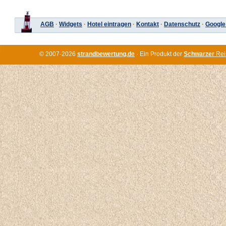
AGB
·
Widgets
·
Hotel eintragen
·
Kontakt
·
Datenschutz
·
Google
© 2007-2026
strandbewertung.de
· Ein Produkt der
Schwarzer
Rei