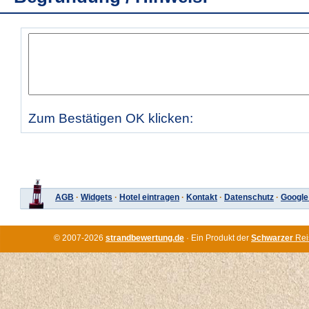
Zum Bestätigen OK klicken:
AGB
·
Widgets
·
Hotel eintragen
·
Kontakt
·
Datenschutz
·
Google
© 2007-2026
strandbewertung.de
· Ein Produkt der
Schwarzer
Rei