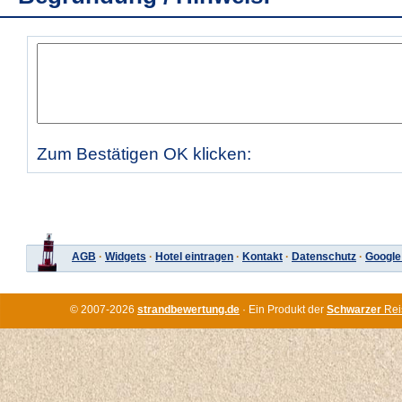
Zum Bestätigen OK klicken:
AGB
·
Widgets
·
Hotel eintragen
·
Kontakt
·
Datenschutz
·
Google
© 2007-2026
strandbewertung.de
· Ein Produkt der
Schwarzer
Rei