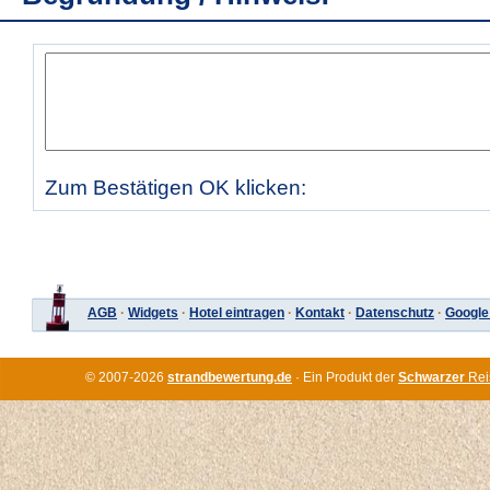
Zum Bestätigen OK klicken:
AGB
·
Widgets
·
Hotel eintragen
·
Kontakt
·
Datenschutz
·
Google
© 2007-2026
strandbewertung.de
· Ein Produkt der
Schwarzer
Rei