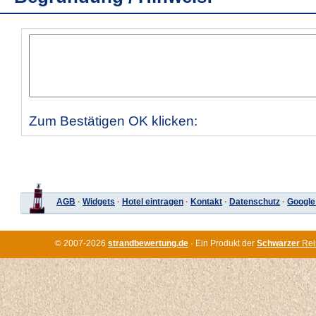
Zum Bestätigen OK klicken:
AGB
·
Widgets
·
Hotel eintragen
·
Kontakt
·
Datenschutz
·
Google
© 2007-2026
strandbewertung.de
· Ein Produkt der
Schwarzer
Rei