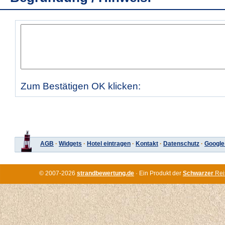
Zum Bestätigen OK klicken:
AGB
·
Widgets
·
Hotel eintragen
·
Kontakt
·
Datenschutz
·
Google
© 2007-2026
strandbewertung.de
· Ein Produkt der
Schwarzer
Rei