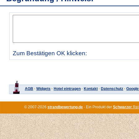
Zum Bestätigen OK klicken:
AGB
·
Widgets
·
Hotel eintragen
·
Kontakt
·
Datenschutz
·
Google
© 2007-2026
strandbewertung.de
· Ein Produkt der
Schwarzer
Rei