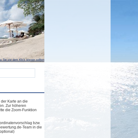
s Sie vor dem Klick wissen sollten
 der Karte an die
en. Zur höheren
tte die Zoom-Funktion
ordinatenvorschlag bzw.
bewertung.de-Team in die
optional)