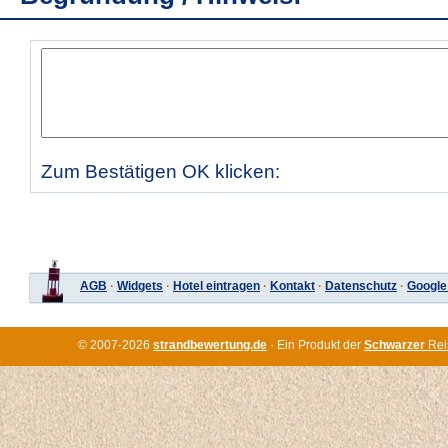
Zum Bestätigen OK klicken:
AGB
·
Widgets
·
Hotel eintragen
·
Kontakt
·
Datenschutz
·
Google
© 2007-2026
strandbewertung.de
· Ein Produkt der
Schwarzer
Rei