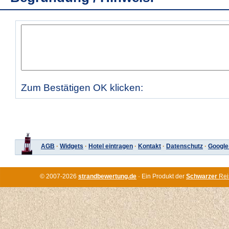
Zum Bestätigen OK klicken:
AGB
·
Widgets
·
Hotel eintragen
·
Kontakt
·
Datenschutz
·
Google
© 2007-2026
strandbewertung.de
· Ein Produkt der
Schwarzer
Rei