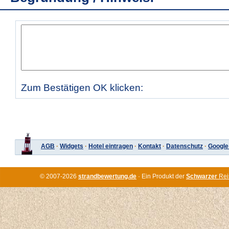
Zum Bestätigen OK klicken:
AGB
·
Widgets
·
Hotel eintragen
·
Kontakt
·
Datenschutz
·
Google
© 2007-2026
strandbewertung.de
· Ein Produkt der
Schwarzer
Rei