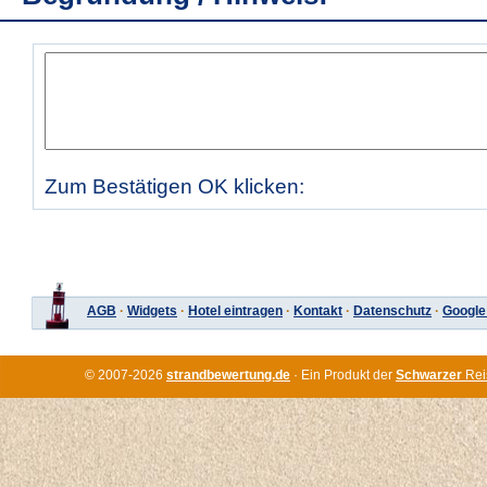
Zum Bestätigen OK klicken:
AGB
·
Widgets
·
Hotel eintragen
·
Kontakt
·
Datenschutz
·
Google
© 2007-2026
strandbewertung.de
· Ein Produkt der
Schwarzer
Rei