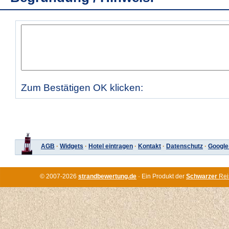
Zum Bestätigen OK klicken:
AGB
·
Widgets
·
Hotel eintragen
·
Kontakt
·
Datenschutz
·
Google
© 2007-2026
strandbewertung.de
· Ein Produkt der
Schwarzer
Rei