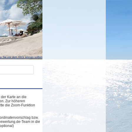
s Sie vor dem Klick wissen sollten
 der Karte an die
en. Zur höheren
tte die Zoom-Funktion
ordinatenvorschlag bzw.
bewertung.de-Team in die
optional)