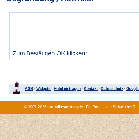
Zum Bestätigen OK klicken:
AGB
·
Widgets
·
Hotel eintragen
·
Kontakt
·
Datenschutz
·
Google
© 2007-2026
strandbewertung.de
· Ein Produkt der
Schwarzer
Rei