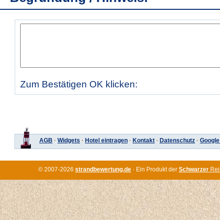
Zum Bestätigen OK klicken:
AGB
·
Widgets
·
Hotel eintragen
·
Kontakt
·
Datenschutz
·
Google
© 2007-2026
strandbewertung.de
· Ein Produkt der
Schwarzer
Rei