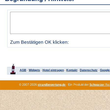
Zum Bestätigen OK klicken:
AGB
·
Widgets
·
Hotel eintragen
·
Kontakt
·
Datenschutz
·
Google
© 2007-2026
strandbewertung.de
· Ein Produkt der
Schwarzer
Rei