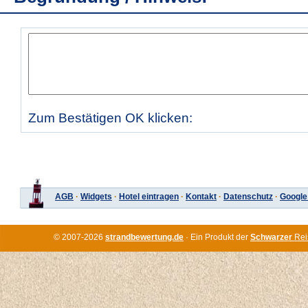
Zum Bestätigen OK klicken:
AGB
·
Widgets
·
Hotel eintragen
·
Kontakt
·
Datenschutz
·
Google
© 2007-2026
strandbewertung.de
· Ein Produkt der
Schwarzer
Rei