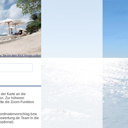
s Sie vor dem Klick wissen sollten
 der Karte an die
en. Zur höheren
tte die Zoom-Funktion
ordinatenvorschlag bzw.
bewertung.de-Team in die
optional)