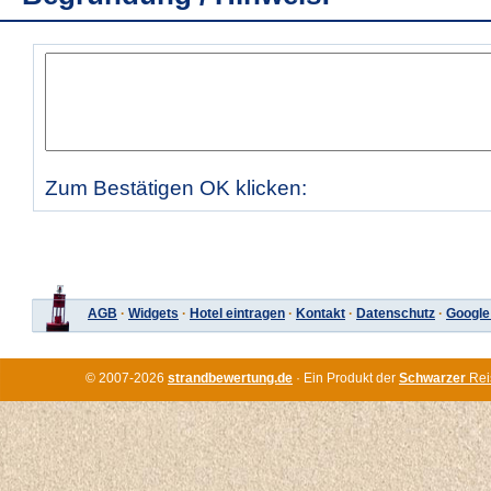
Zum Bestätigen OK klicken:
AGB
·
Widgets
·
Hotel eintragen
·
Kontakt
·
Datenschutz
·
Google
© 2007-2026
strandbewertung.de
· Ein Produkt der
Schwarzer
Rei