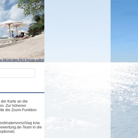
s Sie vor dem Klick wissen sollten
 der Karte an die
en. Zur höheren
tte die Zoom-Funktion
ordinatenvorschlag bzw.
bewertung.de-Team in die
optional)