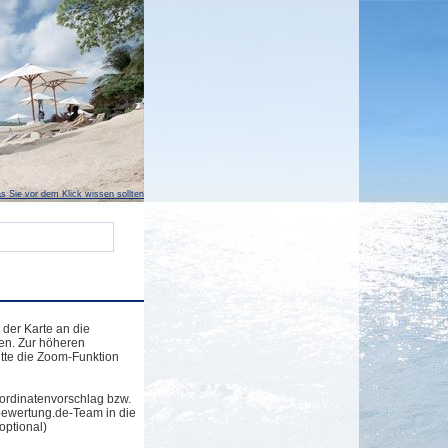
s Sie vor dem Klick wissen sollten
 der Karte an die
en. Zur höheren
tte die Zoom-Funktion
ordinatenvorschlag bzw.
bewertung.de-Team in die
optional)