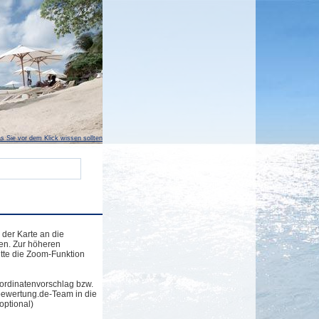
s Sie vor dem Klick wissen sollten
 der Karte an die
en. Zur höheren
tte die Zoom-Funktion
ordinatenvorschlag bzw.
bewertung.de-Team in die
optional)