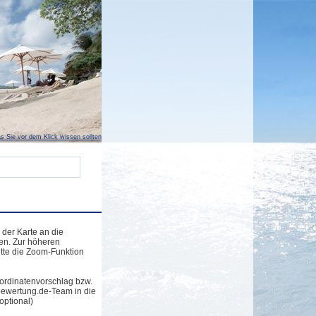
s Sie vor dem Klick wissen sollten
 der Karte an die
en. Zur höheren
tte die Zoom-Funktion
ordinatenvorschlag bzw.
bewertung.de-Team in die
optional)