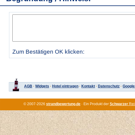
Zum Bestätigen OK klicken:
AGB
·
Widgets
·
Hotel eintragen
·
Kontakt
·
Datenschutz
·
Google
© 2007-2026
strandbewertung.de
· Ein Produkt der
Schwarzer
Rei