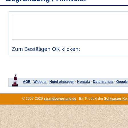
Zum Bestätigen OK klicken:
AGB
·
Widgets
·
Hotel eintragen
·
Kontakt
·
Datenschutz
·
Google
© 2007-2026
strandbewertung.de
· Ein Produkt der
Schwarzer
Rei