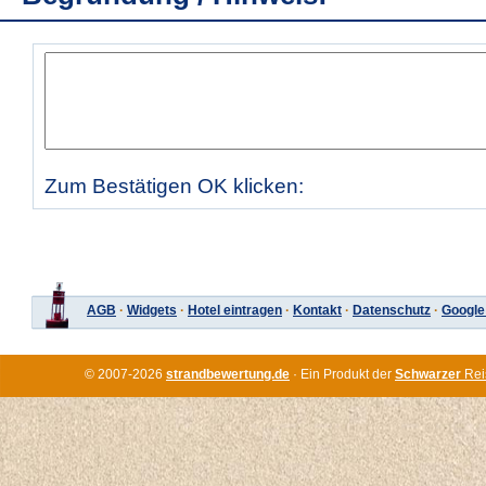
Zum Bestätigen OK klicken:
AGB
·
Widgets
·
Hotel eintragen
·
Kontakt
·
Datenschutz
·
Google
© 2007-2026
strandbewertung.de
· Ein Produkt der
Schwarzer
Rei