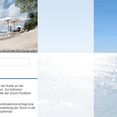
s Sie vor dem Klick wissen sollten
 der Karte an die
en. Zur höheren
tte die Zoom-Funktion
ordinatenvorschlag bzw.
bewertung.de-Team in die
optional)