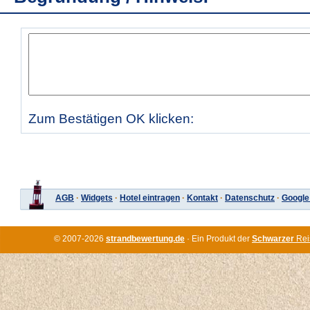
Zum Bestätigen OK klicken:
AGB
·
Widgets
·
Hotel eintragen
·
Kontakt
·
Datenschutz
·
Google
© 2007-2026
strandbewertung.de
· Ein Produkt der
Schwarzer
Rei