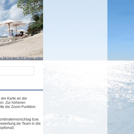
s Sie vor dem Klick wissen sollten
 der Karte an die
en. Zur höheren
tte die Zoom-Funktion
ordinatenvorschlag bzw.
bewertung.de-Team in die
optional)