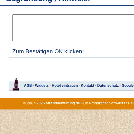
Zum Bestätigen OK klicken:
AGB
·
Widgets
·
Hotel eintragen
·
Kontakt
·
Datenschutz
·
Google
© 2007-2026
strandbewertung.de
· Ein Produkt der
Schwarzer
Rei