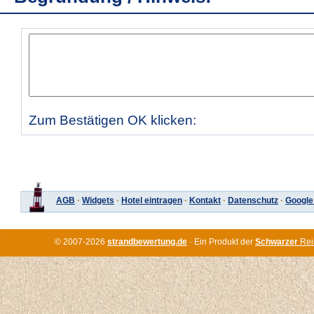
Zum Bestätigen OK klicken:
AGB
·
Widgets
·
Hotel eintragen
·
Kontakt
·
Datenschutz
·
Google
© 2007-2026
strandbewertung.de
· Ein Produkt der
Schwarzer
Rei