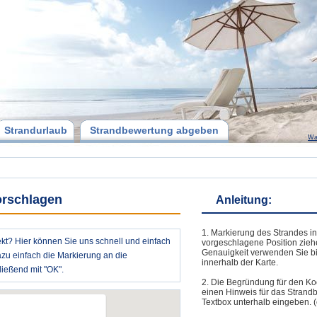
Strandurlaub
Strandbewertung abgeben
Wa
orschlagen
Anleitung:
1. Markierung des Strandes in
ekt? Hier können Sie uns schnell und einfach
vorgeschlagene Position zieh
Genauigkeit verwenden Sie bi
azu einfach die Markierung an die
innerhalb der Karte.
ießend mit "OK".
2. Die Begründung für den Ko
einen Hinweis für das Strand
Textbox unterhalb eingeben. (