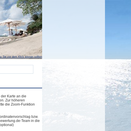
s Sie vor dem Klick wissen sollten
 der Karte an die
en. Zur höheren
tte die Zoom-Funktion
ordinatenvorschlag bzw.
bewertung.de-Team in die
optional)