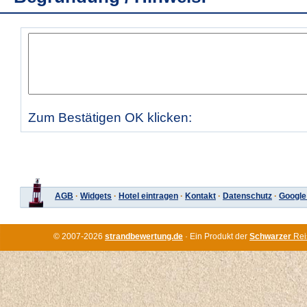
Zum Bestätigen OK klicken:
AGB
·
Widgets
·
Hotel eintragen
·
Kontakt
·
Datenschutz
·
Google
© 2007-2026
strandbewertung.de
· Ein Produkt der
Schwarzer
Rei