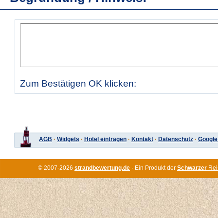
Zum Bestätigen OK klicken:
AGB
·
Widgets
·
Hotel eintragen
·
Kontakt
·
Datenschutz
·
Google
© 2007-2026
strandbewertung.de
· Ein Produkt der
Schwarzer
Rei